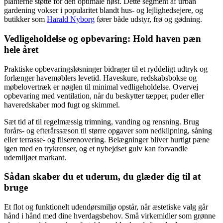
planterne støtte for den optimale høst. Dette segment af urban
gardening vokser i popularitet blandt hus- og lejlighedsejere, og
butikker som
Harald Nyborg
fører både udstyr, frø og gødning.
Vedligeholdelse og opbevaring: Hold haven pæn
hele året
Praktiske opbevaringsløsninger bidrager til et ryddeligt udtryk og
forlænger havemøblers levetid. Haveskure, redskabsbokse og
møbelovertræk er nøglen til minimal vedligeholdelse. Overvej
opbevaring med ventilation, når du beskytter tæpper, puder eller
haveredskaber mod fugt og skimmel.
Sæt tid af til regelmæssig trimning, vanding og rensning. Brug
forårs- og efterårssæson til større opgaver som nedklipning, såning
eller terrasse- og fliserenovering. Belægninger bliver hurtigt pæne
igen med en trykrenser, og et nybejdset gulv kan forvandle
udemiljøet markant.
Sådan skaber du et uderum, du glæder dig til at
bruge
Et flot og funktionelt udendørsmiljø opstår, når æstetiske valg går
hånd i hånd med dine hverdagsbehov. Små virkemidler som grønne