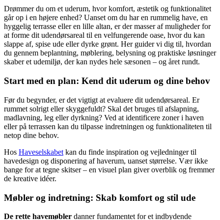
Drømmer du om et uderum, hvor komfort, æstetik og funktionalitet
går op i en højere enhed? Uanset om du har en rummelig have, en
hyggelig terrasse eller en lille altan, er der masser af muligheder for
at forme dit udendørsareal til en velfungerende oase, hvor du kan
slappe af, spise ude eller dyrke grønt. Her guider vi dig til, hvordan
du gennem beplantning, møblering, belysning og praktiske løsninger
skaber et udemiljø, der kan nydes hele sæsonen – og året rundt.
Start med en plan: Kend dit uderum og dine behov
Før du begynder, er det vigtigt at evaluere dit udendørsareal. Er
rummet solrigt eller skyggefuldt? Skal det bruges til afslapning,
madlavning, leg eller dyrkning? Ved at identificere zoner i haven
eller på terrassen kan du tilpasse indretningen og funktionaliteten til
netop dine behov.
Hos
Haveselskabet
kan du finde inspiration og vejledninger til
havedesign og disponering af haverum, uanset størrelse. Vær ikke
bange for at tegne skitser – en visuel plan giver overblik og fremmer
de kreative idéer.
Møbler og indretning: Skab komfort og stil ude
De rette havemøbler
danner fundamentet for et indbydende