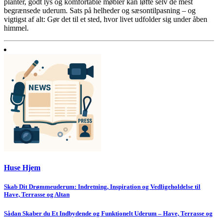
planter, godt lys og komfortable møbler kan løfte selv de mest
begrænsede uderum. Sats på helheder og sæsontilpasning – og
vigtigst af alt: Gør det til et sted, hvor livet udfolder sig under åben
himmel.
Huse Hjem
Indlægsnavigation
Skab Dit Drømmeuderum: Indretning, Inspiration og Vedligeholdelse til
Have, Terrasse og Altan
Sådan Skaber du Et Indbydende og Funktionelt Uderum – Have, Terrasse og