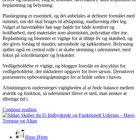
beplantning og belysning.
Planlægning er essentielt, og det anbefales at definere formålet med
rummet, om det skal bruges til afslapning, madlavning eller leg.
Valget af havemøbler bør tage højde for både komfort og
holdbarhed, med materialer som aluminium, polyrattan eller træ.
Beplantning og blomster er vigtige for at tilføje liv og skønhed, og
der gives forslag til stauder, sæsonbede og køkkenhave. Belysning
spiller også en central rolle i at skabe stemning i uderummet, med
fokus på solcellelamper og lyskæder.
Vedligeholdelse er vigtigt, og bloggen foreslår en årscyklus for
vedligeholdelse, der inkluderer opgaver for hver sæson. Derudover
præsenteres opbevaringsløsninger for at holde orden i haven.
Afslutningsvis understreges vigtigheden af at finde balance mellem
æstetik og funktion, så uderummet bliver et sted, man ønsker at
tilbringe tid i.
Continue reading
Huse Hjem