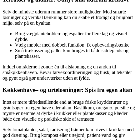
Selv de mindste uderum rummer store muligheder. Med smarte
løsninger og vertikal tænkning kan du skabe et frodigt og brugbart
miljø, selv på en byaltan.
Brug vægplanteholdere og espalier for flere lag og visuel
dybde.
Vælg møbler med dobbelt funktion, fx opbevaringsbænke.
Små trækasser og paller kan bruges til både siddeplads og
plantekasser.
Inddel områderne i zoner: én til afslapning og en anden til
småkøkkenhaven. Bevar farvekoordineringen og husk, at tekstiler
og pynt også gør underværker uden at fylde.
Køkkenhave– og urteløsninger: Spis fra egen altan
Intet er mere tilfredsstillende end at bruge friske krydderurter og
grøntsager fra egen have eller altan. Basilikum, oregano, persille og
mynte er nemme at dyrke i krukker eller plantekasser og klæder
både den visuelle og praktiske side af terrassen.
Selv tomatplanter, salat, radiser og bønner kan trives i krukker med
god dræning. Brug kompost eller urtejord, patient-vand og giv