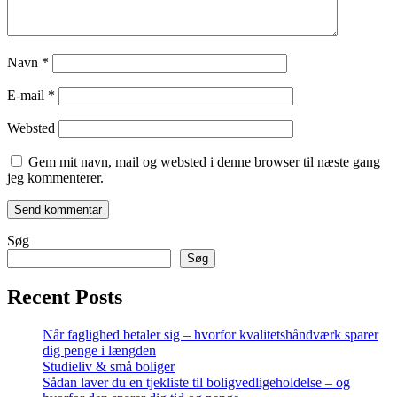
Navn
*
E-mail
*
Websted
Gem mit navn, mail og websted i denne browser til næste gang
jeg kommenterer.
Søg
Søg
Recent Posts
Når faglighed betaler sig – hvorfor kvalitetshåndværk sparer
dig penge i længden
Studieliv & små boliger
Sådan laver du en tjekliste til boligvedligeholdelse – og