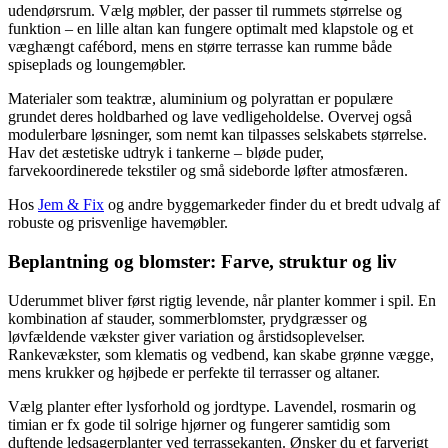
udendørsrum. Vælg møbler, der passer til rummets størrelse og
funktion – en lille altan kan fungere optimalt med klapstole og et
væghængt cafébord, mens en større terrasse kan rumme både
spiseplads og loungemøbler.
Materialer som teaktræ, aluminium og polyrattan er populære
grundet deres holdbarhed og lave vedligeholdelse. Overvej også
modulerbare løsninger, som nemt kan tilpasses selskabets størrelse.
Hav det æstetiske udtryk i tankerne – bløde puder,
farvekoordinerede tekstiler og små sideborde løfter atmosfæren.
Hos
Jem & Fix
og andre byggemarkeder finder du et bredt udvalg af
robuste og prisvenlige havemøbler.
Beplantning og blomster: Farve, struktur og liv
Uderummet bliver først rigtig levende, når planter kommer i spil. En
kombination af stauder, sommerblomster, prydgræsser og
løvfældende vækster giver variation og årstidsoplevelser.
Rankevækster, som klematis og vedbend, kan skabe grønne vægge,
mens krukker og højbede er perfekte til terrasser og altaner.
Vælg planter efter lysforhold og jordtype. Lavendel, rosmarin og
timian er fx gode til solrige hjørner og fungerer samtidig som
duftende ledsagerplanter ved terrassekanten. Ønsker du et farverigt