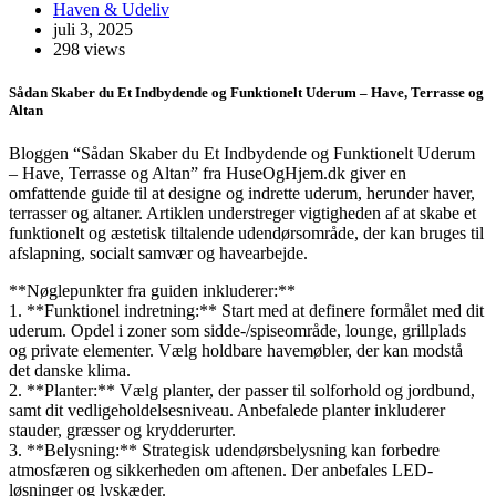
Haven & Udeliv
juli 3, 2025
298 views
Sådan Skaber du Et Indbydende og Funktionelt Uderum – Have, Terrasse og
Altan
Bloggen “Sådan Skaber du Et Indbydende og Funktionelt Uderum
– Have, Terrasse og Altan” fra HuseOgHjem.dk giver en
omfattende guide til at designe og indrette uderum, herunder haver,
terrasser og altaner. Artiklen understreger vigtigheden af at skabe et
funktionelt og æstetisk tiltalende udendørsområde, der kan bruges til
afslapning, socialt samvær og havearbejde.
**Nøglepunkter fra guiden inkluderer:**
1. **Funktionel indretning:** Start med at definere formålet med dit
uderum. Opdel i zoner som sidde-/spiseområde, lounge, grillplads
og private elementer. Vælg holdbare havemøbler, der kan modstå
det danske klima.
2. **Planter:** Vælg planter, der passer til solforhold og jordbund,
samt dit vedligeholdelsesniveau. Anbefalede planter inkluderer
stauder, græsser og krydderurter.
3. **Belysning:** Strategisk udendørsbelysning kan forbedre
atmosfæren og sikkerheden om aftenen. Der anbefales LED-
løsninger og lyskæder.