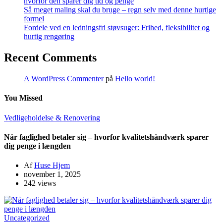
hvorfor den sparer dig tid og penge
Så meget maling skal du bruge – regn selv med denne hurtige
formel
Fordele ved en ledningsfri støvsuger: Frihed, fleksibilitet og
hurtig rengøring
Recent Comments
A WordPress Commenter
på
Hello world!
You Missed
Vedligeholdelse & Renovering
Når faglighed betaler sig – hvorfor kvalitetshåndværk sparer
dig penge i længden
Af
Huse Hjem
november 1, 2025
242 views
Uncategorized