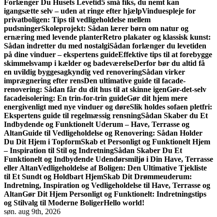
Forlænger Du Husets Levetid
5 små fiks, du nemt kan
igangsætte selv – uden at ringe efter hjælp
Vinduespleje for
privatboligen: Tips til vedligeholdelse mellem
pudsninger
Skoleprojekt: Sådan lærer børn om natur og
ernæring med levende planter
Retro plakater og klassisk kunst:
Sådan indretter du med nostalgi
Sådan forlænger du levetiden
på dine vinduer – ekspertens guide
Effektive tips til at forebygge
skimmelsvamp i kælder og badeværelse
Derfor bør du altid få
en uvildig byggesagkyndig ved renovering
Sådan virker
imprægnering efter rens
Den ultimative guide til facade­
renovering: Sådan får du dit hus til at skinne igen
Gør-det-selv
facadeisolering: En trin-for-trin guide
Gør dit hjem mere
energivenligt med nye vinduer og døre
Slik holdes sofaen pletfri:
Ekspertens guide til regelmæssig rensning
Sådan Skaber du Et
Indbydende og Funktionelt Uderum – Have, Terrasse og
Altan
Guide til Vedligeholdelse og Renovering: Sådan Holder
Du Dit Hjem i Topform
Skab et Personligt og Funktionelt Hjem
– Inspiration til Stil og Indretning
Sådan Skaber Du Et
Funktionelt og Indbydende Udendørsmiljø i Din Have, Terrasse
eller Altan
Vedligeholdelse af Boligen: Den Ultimative Tjekliste
til Et Sundt og Holdbart Hjem
Skab Dit Drømmeuderum:
Indretning, Inspiration og Vedligeholdelse til Have, Terrasse og
Altan
Gør Dit Hjem Personligt og Funktionelt: Indretningstips
og Stilvalg til Moderne Boliger
Hello world!
søn. aug 9th, 2026