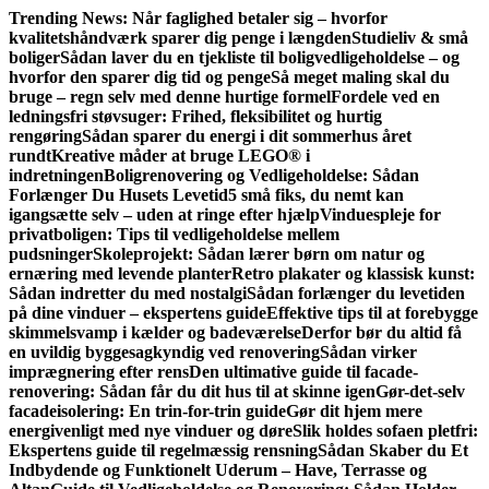
Gå
Trending News:
Når faglighed betaler sig – hvorfor
til
kvalitetshåndværk sparer dig penge i længden
Studieliv & små
indhold
boliger
Sådan laver du en tjekliste til boligvedligeholdelse – og
hvorfor den sparer dig tid og penge
Så meget maling skal du
bruge – regn selv med denne hurtige formel
Fordele ved en
ledningsfri støvsuger: Frihed, fleksibilitet og hurtig
rengøring
Sådan sparer du energi i dit sommerhus året
rundt
Kreative måder at bruge LEGO® i
indretningen
Boligrenovering og Vedligeholdelse: Sådan
Forlænger Du Husets Levetid
5 små fiks, du nemt kan
igangsætte selv – uden at ringe efter hjælp
Vinduespleje for
privatboligen: Tips til vedligeholdelse mellem
pudsninger
Skoleprojekt: Sådan lærer børn om natur og
ernæring med levende planter
Retro plakater og klassisk kunst:
Sådan indretter du med nostalgi
Sådan forlænger du levetiden
på dine vinduer – ekspertens guide
Effektive tips til at forebygge
skimmelsvamp i kælder og badeværelse
Derfor bør du altid få
en uvildig byggesagkyndig ved renovering
Sådan virker
imprægnering efter rens
Den ultimative guide til facade­
renovering: Sådan får du dit hus til at skinne igen
Gør-det-selv
facadeisolering: En trin-for-trin guide
Gør dit hjem mere
energivenligt med nye vinduer og døre
Slik holdes sofaen pletfri:
Ekspertens guide til regelmæssig rensning
Sådan Skaber du Et
Indbydende og Funktionelt Uderum – Have, Terrasse og