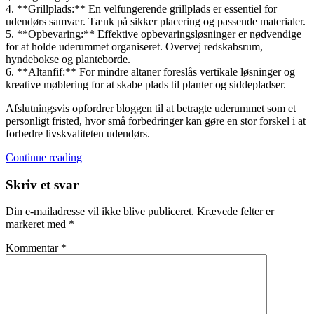
4. **Grillplads:** En velfungerende grillplads er essentiel for
udendørs samvær. Tænk på sikker placering og passende materialer.
5. **Opbevaring:** Effektive opbevaringsløsninger er nødvendige
for at holde uderummet organiseret. Overvej redskabsrum,
hyndebokse og planteborde.
6. **Altanfif:** For mindre altaner foreslås vertikale løsninger og
kreative møblering for at skabe plads til planter og siddepladser.
Afslutningsvis opfordrer bloggen til at betragte uderummet som et
personligt fristed, hvor små forbedringer kan gøre en stor forskel i at
forbedre livskvaliteten udendørs.
Continue reading
Skriv et svar
Din e-mailadresse vil ikke blive publiceret.
Krævede felter er
markeret med
*
Kommentar
*