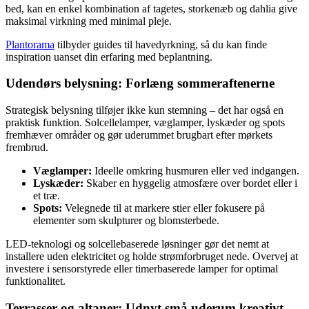
bed, kan en enkel kombination af tagetes, storkenæb og dahlia give
maksimal virkning med minimal pleje.
Plantorama
tilbyder guides til havedyrkning, så du kan finde
inspiration uanset din erfaring med beplantning.
Udendørs belysning: Forlæng sommeraftenerne
Strategisk belysning tilføjer ikke kun stemning – det har også en
praktisk funktion. Solcellelamper, væglamper, lyskæder og spots
fremhæver områder og gør uderummet brugbart efter mørkets
frembrud.
Væglamper:
Ideelle omkring husmuren eller ved indgangen.
Lyskæder:
Skaber en hyggelig atmosfære over bordet eller i
et træ.
Spots:
Velegnede til at markere stier eller fokusere på
elementer som skulpturer og blomsterbede.
LED-teknologi og solcellebaserede løsninger gør det nemt at
installere uden elektricitet og holde strømforbruget nede. Overvej at
investere i sensorstyrede eller timerbaserede lamper for optimal
funktionalitet.
Terrasser og altaner: Udnyt små uderum kreativt