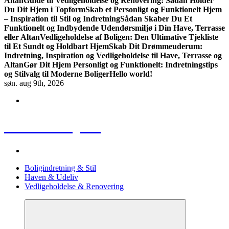
Altan
Guide til Vedligeholdelse og Renovering: Sådan Holder
Du Dit Hjem i Topform
Skab et Personligt og Funktionelt Hjem
– Inspiration til Stil og Indretning
Sådan Skaber Du Et
Funktionelt og Indbydende Udendørsmiljø i Din Have, Terrasse
eller Altan
Vedligeholdelse af Boligen: Den Ultimative Tjekliste
til Et Sundt og Holdbart Hjem
Skab Dit Drømmeuderum:
Indretning, Inspiration og Vedligeholdelse til Have, Terrasse og
Altan
Gør Dit Hjem Personligt og Funktionelt: Indretningstips
og Stilvalg til Moderne Boliger
Hello world!
søn. aug 9th, 2026
Huse & Hjem
Boligindretning & Stil
Haven & Udeliv
Vedligeholdelse & Renovering