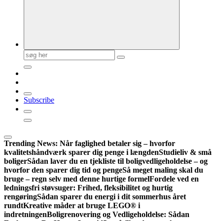
Søg
efter:
Subscribe
Trending News:
Når faglighed betaler sig – hvorfor
kvalitetshåndværk sparer dig penge i længden
Studieliv & små
boliger
Sådan laver du en tjekliste til boligvedligeholdelse – og
hvorfor den sparer dig tid og penge
Så meget maling skal du
bruge – regn selv med denne hurtige formel
Fordele ved en
ledningsfri støvsuger: Frihed, fleksibilitet og hurtig
rengøring
Sådan sparer du energi i dit sommerhus året
rundt
Kreative måder at bruge LEGO® i
indretningen
Boligrenovering og Vedligeholdelse: Sådan