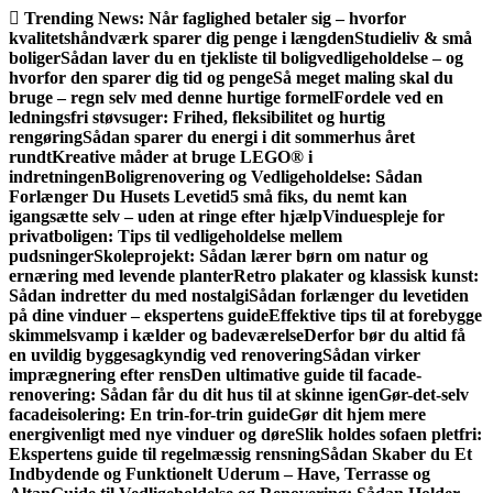
Gå
Trending News:
Når faglighed betaler sig – hvorfor
til
kvalitetshåndværk sparer dig penge i længden
Studieliv & små
indhold
boliger
Sådan laver du en tjekliste til boligvedligeholdelse – og
hvorfor den sparer dig tid og penge
Så meget maling skal du
bruge – regn selv med denne hurtige formel
Fordele ved en
ledningsfri støvsuger: Frihed, fleksibilitet og hurtig
rengøring
Sådan sparer du energi i dit sommerhus året
rundt
Kreative måder at bruge LEGO® i
indretningen
Boligrenovering og Vedligeholdelse: Sådan
Forlænger Du Husets Levetid
5 små fiks, du nemt kan
igangsætte selv – uden at ringe efter hjælp
Vinduespleje for
privatboligen: Tips til vedligeholdelse mellem
pudsninger
Skoleprojekt: Sådan lærer børn om natur og
ernæring med levende planter
Retro plakater og klassisk kunst:
Sådan indretter du med nostalgi
Sådan forlænger du levetiden
på dine vinduer – ekspertens guide
Effektive tips til at forebygge
skimmelsvamp i kælder og badeværelse
Derfor bør du altid få
en uvildig byggesagkyndig ved renovering
Sådan virker
imprægnering efter rens
Den ultimative guide til facade­
renovering: Sådan får du dit hus til at skinne igen
Gør-det-selv
facadeisolering: En trin-for-trin guide
Gør dit hjem mere
energivenligt med nye vinduer og døre
Slik holdes sofaen pletfri:
Ekspertens guide til regelmæssig rensning
Sådan Skaber du Et
Indbydende og Funktionelt Uderum – Have, Terrasse og