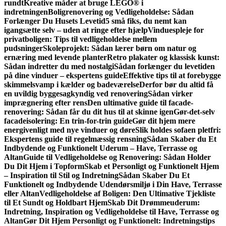
rundt
Kreative måder at bruge LEGO® i
indretningen
Boligrenovering og Vedligeholdelse: Sådan
Forlænger Du Husets Levetid
5 små fiks, du nemt kan
igangsætte selv – uden at ringe efter hjælp
Vinduespleje for
privatboligen: Tips til vedligeholdelse mellem
pudsninger
Skoleprojekt: Sådan lærer børn om natur og
ernæring med levende planter
Retro plakater og klassisk kunst:
Sådan indretter du med nostalgi
Sådan forlænger du levetiden
på dine vinduer – ekspertens guide
Effektive tips til at forebygge
skimmelsvamp i kælder og badeværelse
Derfor bør du altid få
en uvildig byggesagkyndig ved renovering
Sådan virker
imprægnering efter rens
Den ultimative guide til facade­
renovering: Sådan får du dit hus til at skinne igen
Gør-det-selv
facadeisolering: En trin-for-trin guide
Gør dit hjem mere
energivenligt med nye vinduer og døre
Slik holdes sofaen pletfri:
Ekspertens guide til regelmæssig rensning
Sådan Skaber du Et
Indbydende og Funktionelt Uderum – Have, Terrasse og
Altan
Guide til Vedligeholdelse og Renovering: Sådan Holder
Du Dit Hjem i Topform
Skab et Personligt og Funktionelt Hjem
– Inspiration til Stil og Indretning
Sådan Skaber Du Et
Funktionelt og Indbydende Udendørsmiljø i Din Have, Terrasse
eller Altan
Vedligeholdelse af Boligen: Den Ultimative Tjekliste
til Et Sundt og Holdbart Hjem
Skab Dit Drømmeuderum:
Indretning, Inspiration og Vedligeholdelse til Have, Terrasse og
Altan
Gør Dit Hjem Personligt og Funktionelt: Indretningstips