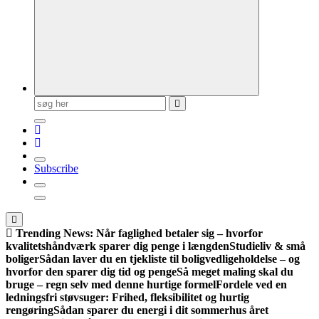
Søg
efter:
Subscribe
Trending News:
Når faglighed betaler sig – hvorfor
kvalitetshåndværk sparer dig penge i længden
Studieliv & små
boliger
Sådan laver du en tjekliste til boligvedligeholdelse – og
hvorfor den sparer dig tid og penge
Så meget maling skal du
bruge – regn selv med denne hurtige formel
Fordele ved en
ledningsfri støvsuger: Frihed, fleksibilitet og hurtig
rengøring
Sådan sparer du energi i dit sommerhus året