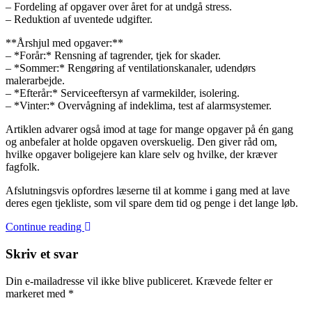
– Fordeling af opgaver over året for at undgå stress.
– Reduktion af uventede udgifter.
**Årshjul med opgaver:**
– *Forår:* Rensning af tagrender, tjek for skader.
– *Sommer:* Rengøring af ventilationskanaler, udendørs
malerarbejde.
– *Efterår:* Serviceeftersyn af varmekilder, isolering.
– *Vinter:* Overvågning af indeklima, test af alarmsystemer.
Artiklen advarer også imod at tage for mange opgaver på én gang
og anbefaler at holde opgaven overskuelig. Den giver råd om,
hvilke opgaver boligejere kan klare selv og hvilke, der kræver
fagfolk.
Afslutningsvis opfordres læserne til at komme i gang med at lave
deres egen tjekliste, som vil spare dem tid og penge i det lange løb.
Continue reading
Skriv et svar
Din e-mailadresse vil ikke blive publiceret.
Krævede felter er
markeret med
*