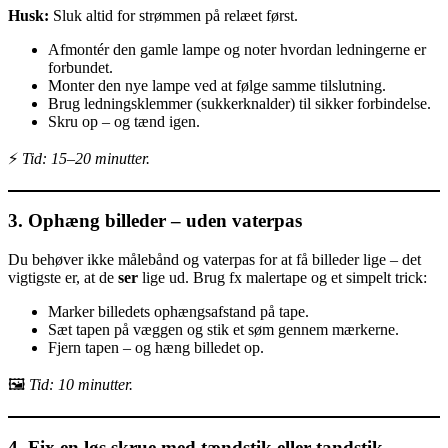
Husk:
Sluk altid for strømmen på relæet først.
Afmontér den gamle lampe og noter hvordan ledningerne er
forbundet.
Monter den nye lampe ved at følge samme tilslutning.
Brug ledningsklemmer (sukkerknalder) til sikker forbindelse.
Skru op – og tænd igen.
⚡
Tid: 15–20 minutter.
3. Ophæng billeder – uden vaterpas
Du behøver ikke målebånd og vaterpas for at få billeder lige – det
vigtigste er, at de
ser
lige ud. Brug fx malertape og et simpelt trick:
Marker billedets ophængsafstand på tape.
Sæt tapen på væggen og stik et søm gennem mærkerne.
Fjern tapen – og hæng billedet op.
🖼️
Tid: 10 minutter.
4. Fix en løs skrue med tændstik eller tandstik