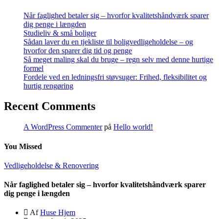
Når faglighed betaler sig – hvorfor kvalitetshåndværk sparer
dig penge i længden
Studieliv & små boliger
Sådan laver du en tjekliste til boligvedligeholdelse – og
hvorfor den sparer dig tid og penge
Så meget maling skal du bruge – regn selv med denne hurtige
formel
Fordele ved en ledningsfri støvsuger: Frihed, fleksibilitet og
hurtig rengøring
Recent Comments
A WordPress Commenter
på
Hello world!
You Missed
Vedligeholdelse & Renovering
Når faglighed betaler sig – hvorfor kvalitetshåndværk sparer
dig penge i længden
Af
Huse Hjem