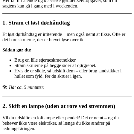
Her får du 5 enkle og klassiske gør-det-selv-opgaver, som du
sagtens kan gå i gang med i weekenden.
1. Stram et løst dørhåndtag
Et løst dørhåndtag er irriterende – men også nemt at fikse. Ofte er
det bare skruerne, der er blevet løse over tid.
Sådan gør du:
Brug en lille stjerneskruetrækker.
Stram skruerne på begge sider af dørgrebet.
Hvis de er slidte, så udskift dem – eller brug tandstikker i
hullet som fyld, før du skruer i igen.
🛠️
Tid: ca. 5 minutter.
2. Skift en lampe (uden at røre ved strømmen)
Vil du udskifte en loftlampe eller pendel? Det er nemt – og du
behøver ikke være elektriker, så længe du ikke ændrer på
ledningsføringen.