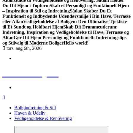
Altan
Guide til Vedligeholdelse og Renovering: Sådan Holder
Du Dit Hjem i Topform
Skab et Personligt og Funktionelt Hjem
– Inspiration til Stil og Indretning
Sådan Skaber Du Et
Funktionelt og Indbydende Udendørsmiljø i Din Have, Terrasse
eller Altan
Vedligeholdelse af Boligen: Den Ultimative Tjekliste
til Et Sundt og Holdbart Hjem
Skab Dit Drømmeuderum:
Indretning, Inspiration og Vedligeholdelse til Have, Terrasse og
Altan
Gør Dit Hjem Personligt og Funktionelt: Indretningstips
og Stilvalg til Moderne Boliger
Hello world!
tors. aug 6th, 2026
Huse & Hjem
Boligindretning & Stil
Haven & Udeliv
Vedligeholdelse & Renovering