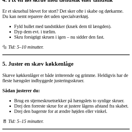
Er et skruehul blevet for stort? Det sker ofte i skabe og dørkarme.
Du kan nemt reparere det uden specialværktøj.
Fyld hullet med tandstikker (knæk dem til længden).
Dyp dem evt. i trælim.
Skru forsigtigt skruen i igen – nu sidder den fast.
🔩
Tid: 5–10 minutter.
5. Juster en skæv køkkenlåge
Skæve køkkenlåger er både irriterende og grimme. Heldigvis har de
fleste hængsler indbyggede justeringsskruer.
Sådan justerer du:
Brug en stjerneskruetrækker på hængslets to synlige skruer.
Drej den forreste skrue for at justere lågens afstand fra skabet.
Drej den bagerste for at ændre højden eller vinkel.
🚪
Tid: 5–15 minutter.