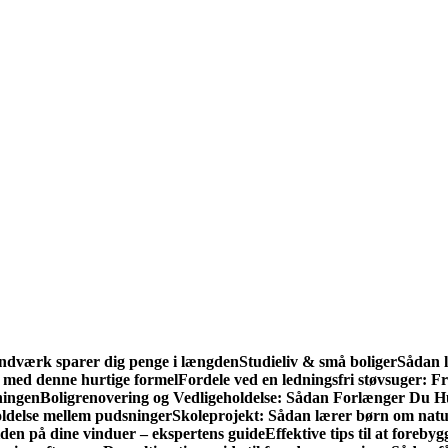
håndværk sparer dig penge i længden
Studieliv & små boliger
Sådan l
v med denne hurtige formel
Fordele ved en ledningsfri støvsuger: Fri
ningen
Boligrenovering og Vedligeholdelse: Sådan Forlænger Du H
holdelse mellem pudsninger
Skoleprojekt: Sådan lærer børn om natu
den på dine vinduer – ekspertens guide
Effektive tips til at fore