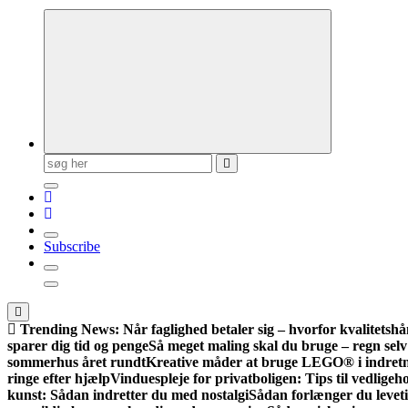
Søg
efter:
Subscribe
Trending News:
Når faglighed betaler sig – hvorfor kvalitets
sparer dig tid og penge
Så meget maling skal du bruge – regn sel
sommerhus året rundt
Kreative måder at bruge LEGO® i indret
ringe efter hjælp
Vinduespleje for privatboligen: Tips til vedlige
kunst: Sådan indretter du med nostalgi
Sådan forlænger du leveti