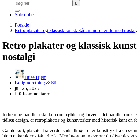
Søg
efter:
Subscribe
Forside
Retro plakater og klassisk kunst: Sådan indretter du med nostal
Retro plakater og klassisk kuns
nostalgi
Huse Hjem
Boligindretning & Stil
juli 25, 2025
0 Kommentarer
Indretning handler ikke kun om møbler og farver – det handler om stem
tidløst design, er retroplakater og kunstværker med historisk kant en fa
Gamle kort, plakater fra verdensudstillinger eller kunsttryk fra en sv
hjem et karakteristisk udtryk. Men hvordan integrerer du disse designs