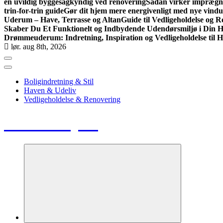
en uvildig byggesagkyndig ved renovering
Sådan virker imprægne
trin-for-trin guide
Gør dit hjem mere energivenligt med nye vindu
Uderum – Have, Terrasse og Altan
Guide til Vedligeholdelse og
Skaber Du Et Funktionelt og Indbydende Udendørsmiljø i Din Ha
Drømmeuderum: Indretning, Inspiration og Vedligeholdelse til H
lør. aug 8th, 2026
Boligindretning & Stil
Haven & Udeliv
Vedligeholdelse & Renovering
Huse & Hjem