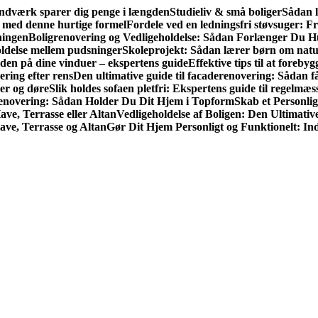
håndværk sparer dig penge i længden
Studieliv & små boliger
Sådan l
v med denne hurtige formel
Fordele ved en ledningsfri støvsuger: Fri
ningen
Boligrenovering og Vedligeholdelse: Sådan Forlænger Du H
holdelse mellem pudsninger
Skoleprojekt: Sådan lærer børn om natu
den på dine vinduer – ekspertens guide
Effektive tips til at fore
ring efter rens
Den ultimative guide til facade­renovering: Sådan få
er og døre
Slik holdes sofaen pletfri: Ekspertens guide til regelmæs
 Renovering: Sådan Holder Du Dit Hjem i Topform
Skab et Personlig
ve, Terrasse eller Altan
Vedligeholdelse af Boligen: Den Ultimativ
ave, Terrasse og Altan
Gør Dit Hjem Personligt og Funktionelt: Ind