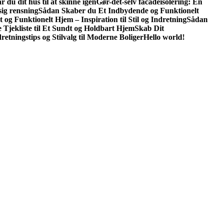
r du dit hus til at skinne igen
Gør-det-selv facadeisolering: En
sig rensning
Sådan Skaber du Et Indbydende og Funktionelt
t og Funktionelt Hjem – Inspiration til Stil og Indretning
Sådan
e Tjekliste til Et Sundt og Holdbart Hjem
Skab Dit
retningstips og Stilvalg til Moderne Boliger
Hello world!