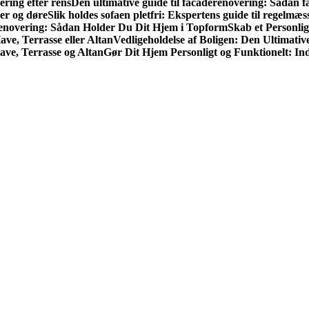
ring efter rens
Den ultimative guide til facade­renovering: Sådan få
er og døre
Slik holdes sofaen pletfri: Ekspertens guide til regelmæs
 Renovering: Sådan Holder Du Dit Hjem i Topform
Skab et Personlig
ve, Terrasse eller Altan
Vedligeholdelse af Boligen: Den Ultimativ
ave, Terrasse og Altan
Gør Dit Hjem Personligt og Funktionelt: Ind