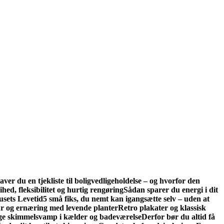
aver du en tjekliste til boligvedligeholdelse – og hvorfor den
hed, fleksibilitet og hurtig rengøring
Sådan sparer du energi i dit
usets Levetid
5 små fiks, du nemt kan igangsætte selv – uden at
r og ernæring med levende planter
Retro plakater og klassisk
bygge skimmelsvamp i kælder og badeværelse
Derfor bør du altid få