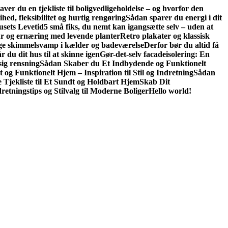
aver du en tjekliste til boligvedligeholdelse – og hvorfor den
hed, fleksibilitet og hurtig rengøring
Sådan sparer du energi i dit
usets Levetid
5 små fiks, du nemt kan igangsætte selv – uden at
r og ernæring med levende planter
Retro plakater og klassisk
bygge skimmelsvamp i kælder og badeværelse
Derfor bør du altid få
r du dit hus til at skinne igen
Gør-det-selv facadeisolering: En
sig rensning
Sådan Skaber du Et Indbydende og Funktionelt
t og Funktionelt Hjem – Inspiration til Stil og Indretning
Sådan
e Tjekliste til Et Sundt og Holdbart Hjem
Skab Dit
retningstips og Stilvalg til Moderne Boliger
Hello world!