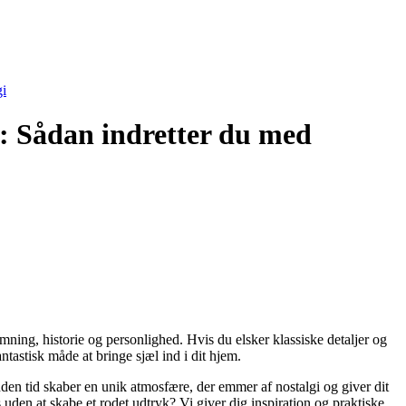
gi
t: Sådan indretter du med
ning, historie og personlighed. Hvis du elsker klassiske detaljer og
ntastisk måde at bringe sjæl ind i dit hjem.
unden tid skaber en unik atmosfære, der emmer af nostalgi og giver dit
 uden at skabe et rodet udtryk? Vi giver dig inspiration og praktiske