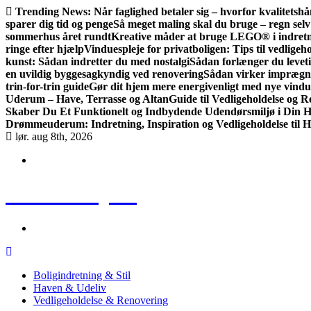
Gå
Trending News:
Når faglighed betaler sig – hvorfor kvalitets
til
sparer dig tid og penge
Så meget maling skal du bruge – regn sel
indhold
sommerhus året rundt
Kreative måder at bruge LEGO® i indret
ringe efter hjælp
Vinduespleje for privatboligen: Tips til vedlige
kunst: Sådan indretter du med nostalgi
Sådan forlænger du leveti
en uvildig byggesagkyndig ved renovering
Sådan virker imprægne
trin-for-trin guide
Gør dit hjem mere energivenligt med nye vindu
Uderum – Have, Terrasse og Altan
Guide til Vedligeholdelse og
Skaber Du Et Funktionelt og Indbydende Udendørsmiljø i Din Ha
Drømmeuderum: Indretning, Inspiration og Vedligeholdelse til H
lør. aug 8th, 2026
Huse & Hjem
Boligindretning & Stil
Haven & Udeliv
Vedligeholdelse & Renovering