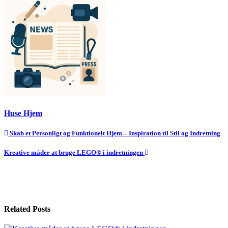
Huse Hjem
Indlægsnavigation
Skab et Personligt og Funktionelt Hjem – Inspiration til Stil og Indretning
Kreative måder at bruge LEGO® i indretningen
Related Posts